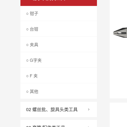
○ 钳子
○ 台钳
○ 夹具
○ G字夹
○ F 夹
○ 其他
02 螺丝批、旋具头类工具